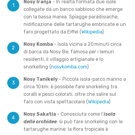
Nosy Iranja
- In realtà formata due isole
collegate da un banco sabbioso che emerge
con la bassa marea. Spiagge paradisiache,
nidificazione delle tartarughe embricate e un
faro progettato da Eiffel (
Wikipedia
)
Nosy Komba
- Isola vicina a 20 minuti circa
di barca da Nosy Be; famosa per i lemuri
residenti, il villaggio artigianale e lo
snorkelling (
nosykomba.com
)
Nosy Tanikely
- P
iccola isola-parco marino a
circa 10 km: è possibile fare snorkeling tra
coralli e pesci colorati, oltre che salire sul
faro con vista spettacolare (
Wikipedia
)
Nosy Sakatia
-
Conosciuta come l’
isola
delle orchidee
: si può fare snorkeling con le
tartarughe marine: la flora tropicale è