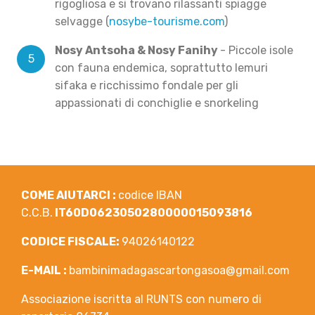
rigogliosa e si trovano rilassanti spiagge
selvagge (
nosybe-tourisme.com
)
Nosy Antsoha & Nosy Fanihy
-
Piccole isole
con fauna endemica, soprattutto lemuri
sifaka e ricchissimo fondale per gli
appassionati di conchiglie e snorkeling
COME AIUTARCI :
codice IBAN
C.C.B.
IT60D0623050280000015093816
CODICE FISCALE:
94026140122
E-MAIL :
bambinimadagascartongasoa@gmail.com
Associazione iscritta al RUNTS con numero di