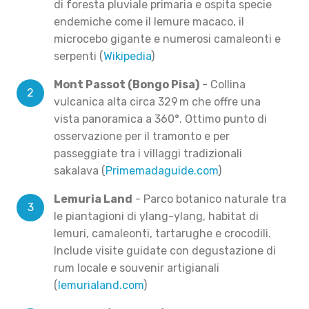
di foresta pluviale primaria e ospita specie
endemiche come il lemure macaco, il
microcebo gigante e numerosi camaleonti e
serpenti (
Wikipedia
)
Mont Passot (Bongo Pisa)
- Collina
vulcanica alta circa 329 m che offre una
vista panoramica a 360°. Ottimo punto di
osservazione per il tramonto e per
passeggiate tra i villaggi tradizionali
sakalava (
Primemadaguide.com
)
Lemuria Land
- Parco botanico naturale tra
le piantagioni di ylang-ylang, habitat di
lemuri, camaleonti, tartarughe e crocodi­li.
Include visite guidate con degustazione di
rum locale e souvenir artigianali
(
lemurialand.com
)