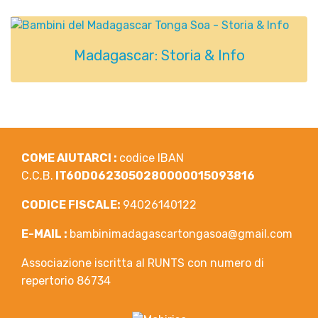
Madagascar: Storia & Info
COME AIUTARCI :
codice IBAN
C.C.B.
IT60D0623050280000015093816
CODICE FISCALE:
94026140122
E-MAIL :
bambinimadagascartongasoa@gmail.com
Associazione iscritta al RUNTS con numero di
repertorio 86734